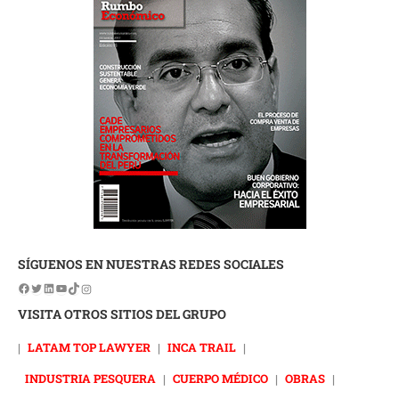
SÍGUENOS EN NUESTRAS REDES SOCIALES
VISITA OTROS SITIOS DEL GRUPO
|
LATAM TOP LAWYER
|
INCA TRAIL
|
INDUSTRIA PESQUERA
|
CUERPO MÉDICO
|
OBRAS
|