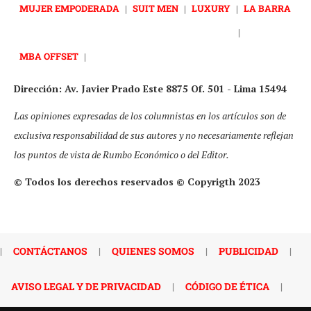
MUJER EMPODERADA
|
SUIT MEN
|
LUXURY
|
LA BARRA
|
MBA OFFSET
|
Dirección: Av. Javier Prado Este 8875 Of. 501 - Lima 15494
Las opiniones expresadas de los columnistas en los artículos son de
exclusiva responsabilidad de sus autores y no necesariamente reflejan
los puntos de vista de Rumbo Económico o del Editor.
© Todos los derechos reservados © Copyrigth 2023
|
CONTÁCTANOS
|
QUIENES SOMOS
|
PUBLICIDAD
|
AVISO LEGAL Y DE PRIVACIDAD
|
CÓDIGO DE ÉTICA
|