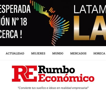
ACTUALIDAD
MUJERES
MUNDO
MERCADOS
HORECA
"Convierte tus sueños e ideas en realidad empresarial"