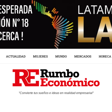
ACTUALIDAD
MUJERES
MUNDO
MERCADOS
HORECA
"Convierte tus sueños e ideas en realidad empresarial"