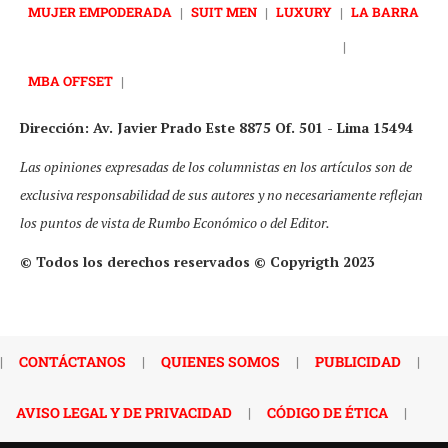
MUJER EMPODERADA
|
SUIT MEN
|
LUXURY
|
LA BARRA
|
MBA OFFSET
|
Dirección: Av. Javier Prado Este 8875 Of. 501 - Lima 15494
Las opiniones expresadas de los columnistas en los artículos son de
exclusiva responsabilidad de sus autores y no necesariamente reflejan
los puntos de vista de Rumbo Económico o del Editor.
© Todos los derechos reservados © Copyrigth 2023
|
CONTÁCTANOS
|
QUIENES SOMOS
|
PUBLICIDAD
|
AVISO LEGAL Y DE PRIVACIDAD
|
CÓDIGO DE ÉTICA
|