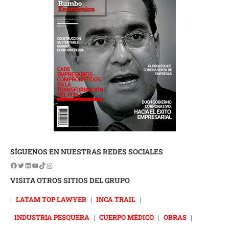
SÍGUENOS EN NUESTRAS REDES SOCIALES
VISITA OTROS SITIOS DEL GRUPO
|
LATAM TOP LAWYER
|
INCA TRAIL
|
INDUSTRIA PESQUERA
|
CUERPO MÉDICO
|
OBRAS
|