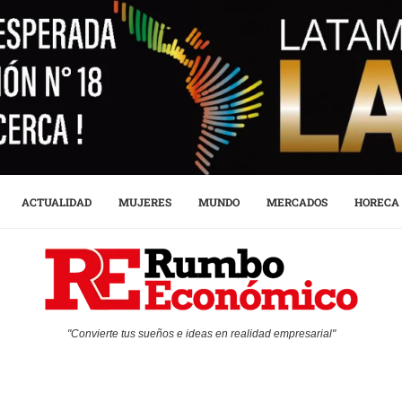
ACTUALIDAD
MUJERES
MUNDO
MERCADOS
HORECA
"Convierte tus sueños e ideas en realidad empresarial"