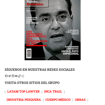
SÍGUENOS EN NUESTRAS REDES SOCIALES
VISITA OTROS SITIOS DEL GRUPO
|
LATAM TOP LAWYER
|
INCA TRAIL
|
INDUSTRIA PESQUERA
|
CUERPO MÉDICO
|
OBRAS
|