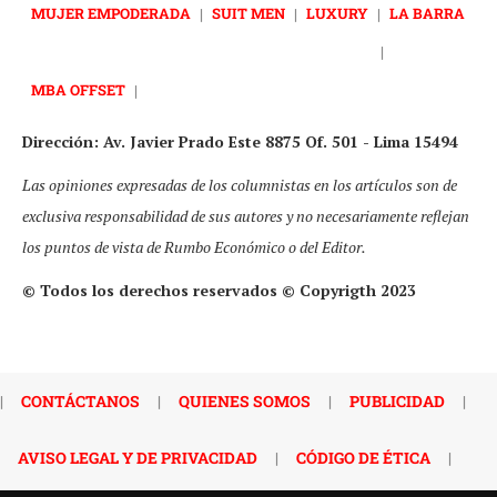
MUJER EMPODERADA
|
SUIT MEN
|
LUXURY
|
LA BARRA
|
MBA OFFSET
|
Dirección: Av. Javier Prado Este 8875 Of. 501 - Lima 15494
Las opiniones expresadas de los columnistas en los artículos son de
exclusiva responsabilidad de sus autores y no necesariamente reflejan
los puntos de vista de Rumbo Económico o del Editor.
© Todos los derechos reservados © Copyrigth 2023
|
CONTÁCTANOS
|
QUIENES SOMOS
|
PUBLICIDAD
|
AVISO LEGAL Y DE PRIVACIDAD
|
CÓDIGO DE ÉTICA
|