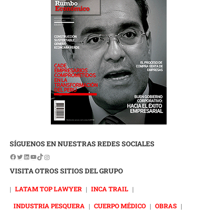
SÍGUENOS EN NUESTRAS REDES SOCIALES
VISITA OTROS SITIOS DEL GRUPO
|
LATAM TOP LAWYER
|
INCA TRAIL
|
INDUSTRIA PESQUERA
|
CUERPO MÉDICO
|
OBRAS
|