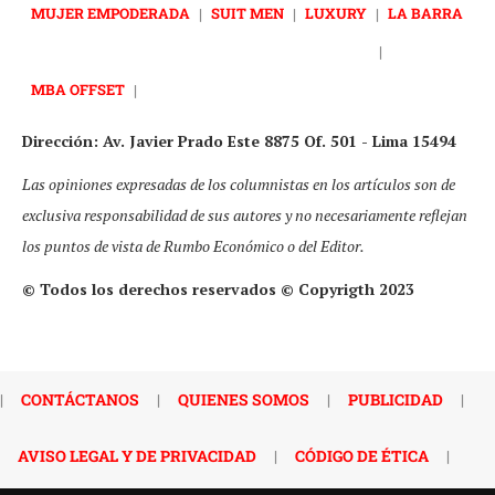
MUJER EMPODERADA
|
SUIT MEN
|
LUXURY
|
LA BARRA
|
MBA OFFSET
|
Dirección: Av. Javier Prado Este 8875 Of. 501 - Lima 15494
Las opiniones expresadas de los columnistas en los artículos son de
exclusiva responsabilidad de sus autores y no necesariamente reflejan
los puntos de vista de Rumbo Económico o del Editor.
© Todos los derechos reservados © Copyrigth 2023
|
CONTÁCTANOS
|
QUIENES SOMOS
|
PUBLICIDAD
|
AVISO LEGAL Y DE PRIVACIDAD
|
CÓDIGO DE ÉTICA
|