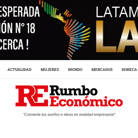
ACTUALIDAD
MUJERES
MUNDO
MERCADOS
HORECA
"Convierte tus sueños e ideas en realidad empresarial"