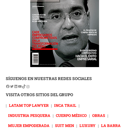
SÍGUENOS EN NUESTRAS REDES SOCIALES
VISITA OTROS SITIOS DEL GRUPO
|
LATAM TOP LAWYER
|
INCA TRAIL
|
INDUSTRIA PESQUERA
|
CUERPO MÉDICO
|
OBRAS
|
MUJER EMPODERADA
|
SUIT MEN
|
LUXURY
|
LA BARRA