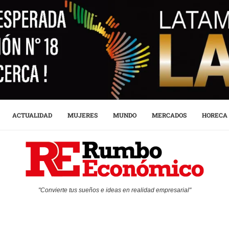
ACTUALIDAD
MUJERES
MUNDO
MERCADOS
HORECA
"Convierte tus sueños e ideas en realidad empresarial"