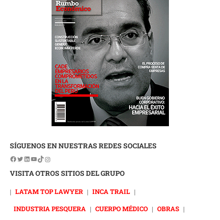
SÍGUENOS EN NUESTRAS REDES SOCIALES
VISITA OTROS SITIOS DEL GRUPO
|
LATAM TOP LAWYER
|
INCA TRAIL
|
INDUSTRIA PESQUERA
|
CUERPO MÉDICO
|
OBRAS
|