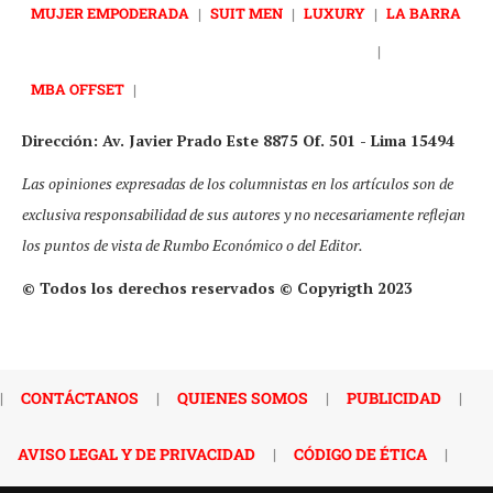
MUJER EMPODERADA
|
SUIT MEN
|
LUXURY
|
LA BARRA
|
MBA OFFSET
|
Dirección: Av. Javier Prado Este 8875 Of. 501 - Lima 15494
Las opiniones expresadas de los columnistas en los artículos son de
exclusiva responsabilidad de sus autores y no necesariamente reflejan
los puntos de vista de Rumbo Económico o del Editor.
© Todos los derechos reservados © Copyrigth 2023
|
CONTÁCTANOS
|
QUIENES SOMOS
|
PUBLICIDAD
|
AVISO LEGAL Y DE PRIVACIDAD
|
CÓDIGO DE ÉTICA
|