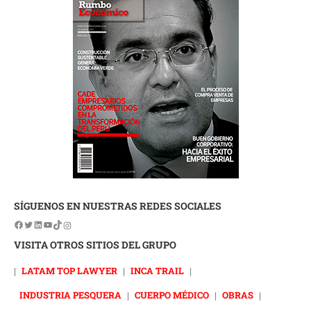
SÍGUENOS EN NUESTRAS REDES SOCIALES
VISITA OTROS SITIOS DEL GRUPO
|
LATAM TOP LAWYER
|
INCA TRAIL
|
INDUSTRIA PESQUERA
|
CUERPO MÉDICO
|
OBRAS
|