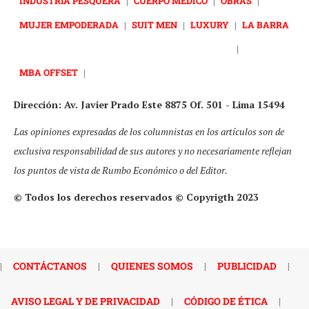
INDUSTRIA PESQUERA
|
CUERPO MÉDICO
|
OBRAS
|
MUJER EMPODERADA
|
SUIT MEN
|
LUXURY
|
LA BARRA
|
MBA OFFSET
|
Dirección: Av. Javier Prado Este 8875 Of. 501 - Lima 15494
Las opiniones expresadas de los columnistas en los artículos son de
exclusiva responsabilidad de sus autores y no necesariamente reflejan
los puntos de vista de Rumbo Económico o del Editor.
© Todos los derechos reservados © Copyrigth 2023
|
CONTÁCTANOS
|
QUIENES SOMOS
|
PUBLICIDAD
|
AVISO LEGAL Y DE PRIVACIDAD
|
CÓDIGO DE ÉTICA
|