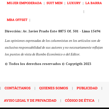
MUJER EMPODERADA
|
SUIT MEN
|
LUXURY
|
LA BARRA
|
MBA OFFSET
|
Dirección: Av. Javier Prado Este 8875 Of. 501 - Lima 15494
Las opiniones expresadas de los columnistas en los artículos son de
exclusiva responsabilidad de sus autores y no necesariamente reflejan
los puntos de vista de Rumbo Económico o del Editor.
© Todos los derechos reservados © Copyrigth 2023
|
CONTÁCTANOS
|
QUIENES SOMOS
|
PUBLICIDAD
|
AVISO LEGAL Y DE PRIVACIDAD
|
CÓDIGO DE ÉTICA
|