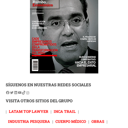
SÍGUENOS EN NUESTRAS REDES SOCIALES
VISITA OTROS SITIOS DEL GRUPO
|
LATAM TOP LAWYER
|
INCA TRAIL
|
INDUSTRIA PESQUERA
|
CUERPO MÉDICO
|
OBRAS
|