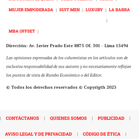
MUJER EMPODERADA
|
SUIT MEN
|
LUXURY
|
LA BARRA
|
MBA OFFSET
|
Dirección: Av. Javier Prado Este 8875 Of. 501 - Lima 15494
Las opiniones expresadas de los columnistas en los artículos son de
exclusiva responsabilidad de sus autores y no necesariamente reflejan
los puntos de vista de Rumbo Económico o del Editor.
© Todos los derechos reservados © Copyrigth 2023
|
CONTÁCTANOS
|
QUIENES SOMOS
|
PUBLICIDAD
|
AVISO LEGAL Y DE PRIVACIDAD
|
CÓDIGO DE ÉTICA
|