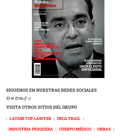
SÍGUENOS EN NUESTRAS REDES SOCIALES
VISITA OTROS SITIOS DEL GRUPO
|
LATAM TOP LAWYER
|
INCA TRAIL
|
INDUSTRIA PESQUERA
|
CUERPO MÉDICO
|
OBRAS
|