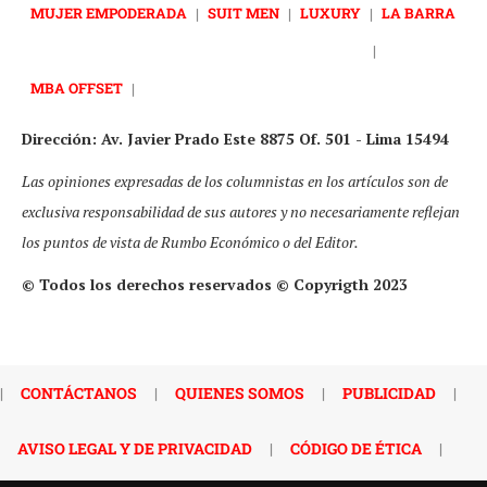
MUJER EMPODERADA
|
SUIT MEN
|
LUXURY
|
LA BARRA
|
MBA OFFSET
|
Dirección: Av. Javier Prado Este 8875 Of. 501 - Lima 15494
Las opiniones expresadas de los columnistas en los artículos son de
exclusiva responsabilidad de sus autores y no necesariamente reflejan
los puntos de vista de Rumbo Económico o del Editor.
© Todos los derechos reservados © Copyrigth 2023
|
CONTÁCTANOS
|
QUIENES SOMOS
|
PUBLICIDAD
|
AVISO LEGAL Y DE PRIVACIDAD
|
CÓDIGO DE ÉTICA
|