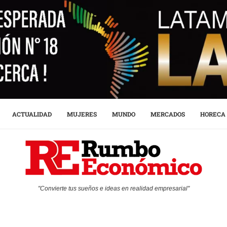
ACTUALIDAD
MUJERES
MUNDO
MERCADOS
HORECA
"Convierte tus sueños e ideas en realidad empresarial"