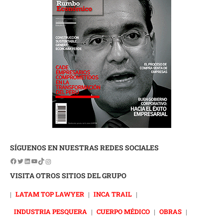
SÍGUENOS EN NUESTRAS REDES SOCIALES
VISITA OTROS SITIOS DEL GRUPO
|
LATAM TOP LAWYER
|
INCA TRAIL
|
INDUSTRIA PESQUERA
|
CUERPO MÉDICO
|
OBRAS
|