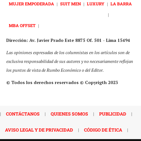
MUJER EMPODERADA
|
SUIT MEN
|
LUXURY
|
LA BARRA
|
MBA OFFSET
|
Dirección: Av. Javier Prado Este 8875 Of. 501 - Lima 15494
Las opiniones expresadas de los columnistas en los artículos son de
exclusiva responsabilidad de sus autores y no necesariamente reflejan
los puntos de vista de Rumbo Económico o del Editor.
© Todos los derechos reservados © Copyrigth 2023
|
CONTÁCTANOS
|
QUIENES SOMOS
|
PUBLICIDAD
|
AVISO LEGAL Y DE PRIVACIDAD
|
CÓDIGO DE ÉTICA
|