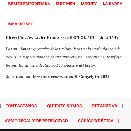
MUJER EMPODERADA
|
SUIT MEN
|
LUXURY
|
LA BARRA
|
MBA OFFSET
|
Dirección: Av. Javier Prado Este 8875 Of. 501 - Lima 15494
Las opiniones expresadas de los columnistas en los artículos son de
exclusiva responsabilidad de sus autores y no necesariamente reflejan
los puntos de vista de Rumbo Económico o del Editor.
© Todos los derechos reservados © Copyrigth 2023
|
CONTÁCTANOS
|
QUIENES SOMOS
|
PUBLICIDAD
|
AVISO LEGAL Y DE PRIVACIDAD
|
CÓDIGO DE ÉTICA
|