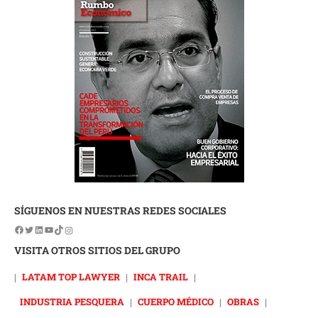
SÍGUENOS EN NUESTRAS REDES SOCIALES
VISITA OTROS SITIOS DEL GRUPO
|
LATAM TOP LAWYER
|
INCA TRAIL
|
INDUSTRIA PESQUERA
|
CUERPO MÉDICO
|
OBRAS
|