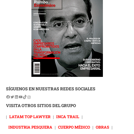
SÍGUENOS EN NUESTRAS REDES SOCIALES
VISITA OTROS SITIOS DEL GRUPO
|
LATAM TOP LAWYER
|
INCA TRAIL
|
INDUSTRIA PESQUERA
|
CUERPO MÉDICO
|
OBRAS
|