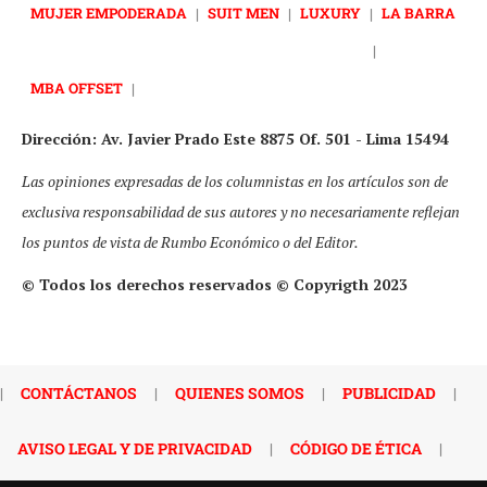
MUJER EMPODERADA
|
SUIT MEN
|
LUXURY
|
LA BARRA
|
MBA OFFSET
|
Dirección: Av. Javier Prado Este 8875 Of. 501 - Lima 15494
Las opiniones expresadas de los columnistas en los artículos son de
exclusiva responsabilidad de sus autores y no necesariamente reflejan
los puntos de vista de Rumbo Económico o del Editor.
© Todos los derechos reservados © Copyrigth 2023
|
CONTÁCTANOS
|
QUIENES SOMOS
|
PUBLICIDAD
|
AVISO LEGAL Y DE PRIVACIDAD
|
CÓDIGO DE ÉTICA
|