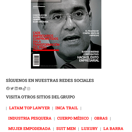
SÍGUENOS EN NUESTRAS REDES SOCIALES
VISITA OTROS SITIOS DEL GRUPO
|
LATAM TOP LAWYER
|
INCA TRAIL
|
INDUSTRIA PESQUERA
|
CUERPO MÉDICO
|
OBRAS
|
MUJER EMPODERADA
|
SUIT MEN
|
LUXURY
|
LA BARRA