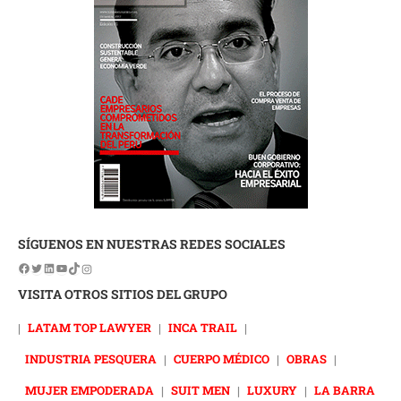
SÍGUENOS EN NUESTRAS REDES SOCIALES
VISITA OTROS SITIOS DEL GRUPO
|
LATAM TOP LAWYER
|
INCA TRAIL
|
INDUSTRIA PESQUERA
|
CUERPO MÉDICO
|
OBRAS
|
MUJER EMPODERADA
|
SUIT MEN
|
LUXURY
|
LA BARRA