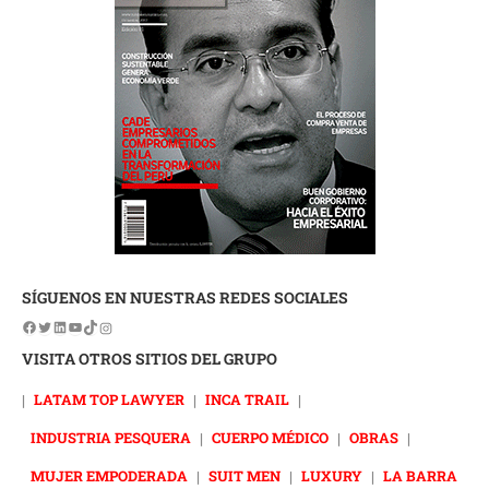
SÍGUENOS EN NUESTRAS REDES SOCIALES
VISITA OTROS SITIOS DEL GRUPO
|
LATAM TOP LAWYER
|
INCA TRAIL
|
INDUSTRIA PESQUERA
|
CUERPO MÉDICO
|
OBRAS
|
MUJER EMPODERADA
|
SUIT MEN
|
LUXURY
|
LA BARRA