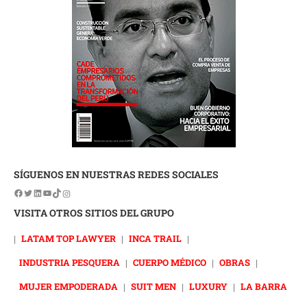
SÍGUENOS EN NUESTRAS REDES SOCIALES
VISITA OTROS SITIOS DEL GRUPO
|
LATAM TOP LAWYER
|
INCA TRAIL
|
INDUSTRIA PESQUERA
|
CUERPO MÉDICO
|
OBRAS
|
MUJER EMPODERADA
|
SUIT MEN
|
LUXURY
|
LA BARRA