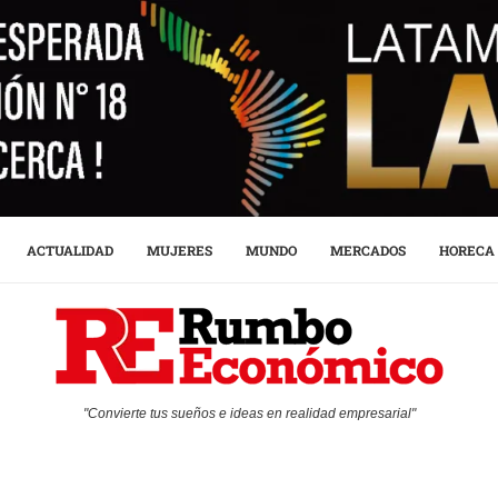
ACTUALIDAD
MUJERES
MUNDO
MERCADOS
HORECA
"Convierte tus sueños e ideas en realidad empresarial"