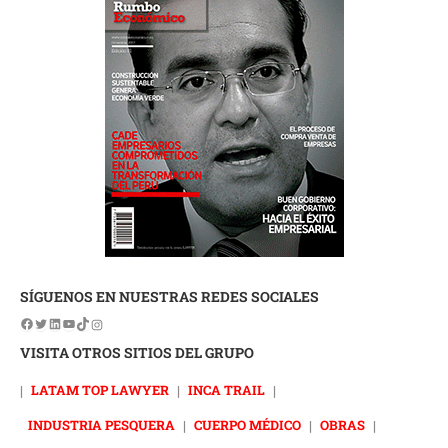
SÍGUENOS EN NUESTRAS REDES SOCIALES
VISITA OTROS SITIOS DEL GRUPO
|
LATAM TOP LAWYER
|
INCA TRAIL
|
INDUSTRIA PESQUERA
|
CUERPO MÉDICO
|
OBRAS
|