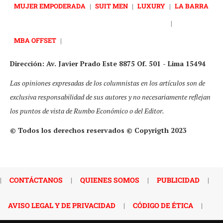
MUJER EMPODERADA
|
SUIT MEN
|
LUXURY
|
LA BARRA
|
MBA OFFSET
|
Dirección: Av. Javier Prado Este 8875 Of. 501 - Lima 15494
Las opiniones expresadas de los columnistas en los artículos son de
exclusiva responsabilidad de sus autores y no necesariamente reflejan
los puntos de vista de Rumbo Económico o del Editor.
© Todos los derechos reservados © Copyrigth 2023
|
CONTÁCTANOS
|
QUIENES SOMOS
|
PUBLICIDAD
|
AVISO LEGAL Y DE PRIVACIDAD
|
CÓDIGO DE ÉTICA
|