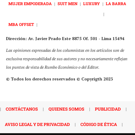
MUJER EMPODERADA
|
SUIT MEN
|
LUXURY
|
LA BARRA
|
MBA OFFSET
|
Dirección: Av. Javier Prado Este 8875 Of. 501 - Lima 15494
Las opiniones expresadas de los columnistas en los artículos son de
exclusiva responsabilidad de sus autores y no necesariamente reflejan
los puntos de vista de Rumbo Económico o del Editor.
© Todos los derechos reservados © Copyrigth 2023
|
CONTÁCTANOS
|
QUIENES SOMOS
|
PUBLICIDAD
|
AVISO LEGAL Y DE PRIVACIDAD
|
CÓDIGO DE ÉTICA
|