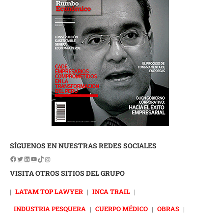
SÍGUENOS EN NUESTRAS REDES SOCIALES
VISITA OTROS SITIOS DEL GRUPO
|
LATAM TOP LAWYER
|
INCA TRAIL
|
INDUSTRIA PESQUERA
|
CUERPO MÉDICO
|
OBRAS
|