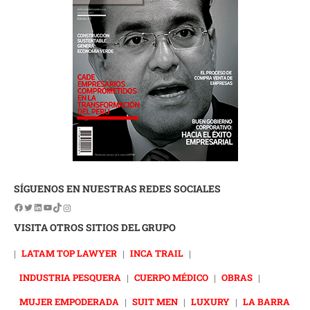
SÍGUENOS EN NUESTRAS REDES SOCIALES
VISITA OTROS SITIOS DEL GRUPO
|
LATAM TOP LAWYER
|
INCA TRAIL
|
INDUSTRIA PESQUERA
|
CUERPO MÉDICO
|
OBRAS
|
MUJER EMPODERADA
|
SUIT MEN
|
LUXURY
|
LA BARRA