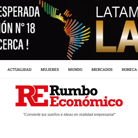
ACTUALIDAD
MUJERES
MUNDO
MERCADOS
HORECA
"Convierte tus sueños e ideas en realidad empresarial"