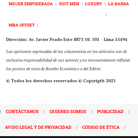
MUJER EMPODERADA
|
SUIT MEN
|
LUXURY
|
LA BARRA
|
MBA OFFSET
|
Dirección: Av. Javier Prado Este 8875 Of. 501 - Lima 15494
Las opiniones expresadas de los columnistas en los artículos son de
exclusiva responsabilidad de sus autores y no necesariamente reflejan
los puntos de vista de Rumbo Económico o del Editor.
© Todos los derechos reservados © Copyrigth 2023
|
CONTÁCTANOS
|
QUIENES SOMOS
|
PUBLICIDAD
|
AVISO LEGAL Y DE PRIVACIDAD
|
CÓDIGO DE ÉTICA
|