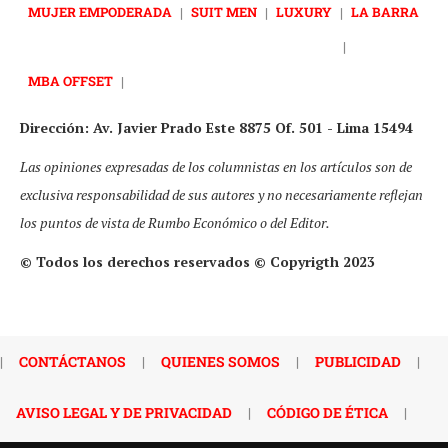
MUJER EMPODERADA
|
SUIT MEN
|
LUXURY
|
LA BARRA
|
MBA OFFSET
|
Dirección: Av. Javier Prado Este 8875 Of. 501 - Lima 15494
Las opiniones expresadas de los columnistas en los artículos son de
exclusiva responsabilidad de sus autores y no necesariamente reflejan
los puntos de vista de Rumbo Económico o del Editor.
© Todos los derechos reservados © Copyrigth 2023
|
CONTÁCTANOS
|
QUIENES SOMOS
|
PUBLICIDAD
|
AVISO LEGAL Y DE PRIVACIDAD
|
CÓDIGO DE ÉTICA
|