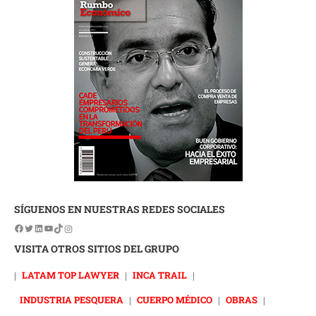
SÍGUENOS EN NUESTRAS REDES SOCIALES
VISITA OTROS SITIOS DEL GRUPO
|
LATAM TOP LAWYER
|
INCA TRAIL
|
INDUSTRIA PESQUERA
|
CUERPO MÉDICO
|
OBRAS
|