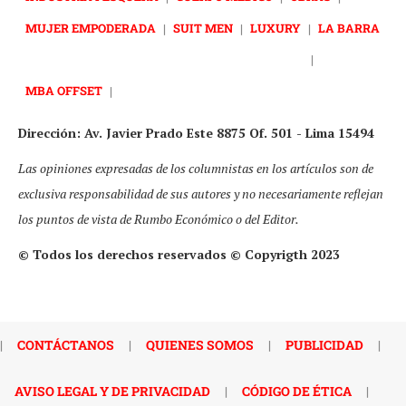
MUJER EMPODERADA
|
SUIT MEN
|
LUXURY
|
LA BARRA
|
MBA OFFSET
|
Dirección: Av. Javier Prado Este 8875 Of. 501 - Lima 15494
Las opiniones expresadas de los columnistas en los artículos son de
exclusiva responsabilidad de sus autores y no necesariamente reflejan
los puntos de vista de Rumbo Económico o del Editor.
© Todos los derechos reservados © Copyrigth 2023
|
CONTÁCTANOS
|
QUIENES SOMOS
|
PUBLICIDAD
|
AVISO LEGAL Y DE PRIVACIDAD
|
CÓDIGO DE ÉTICA
|