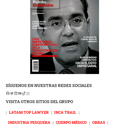
SÍGUENOS EN NUESTRAS REDES SOCIALES
VISITA OTROS SITIOS DEL GRUPO
|
LATAM TOP LAWYER
|
INCA TRAIL
|
INDUSTRIA PESQUERA
|
CUERPO MÉDICO
|
OBRAS
|