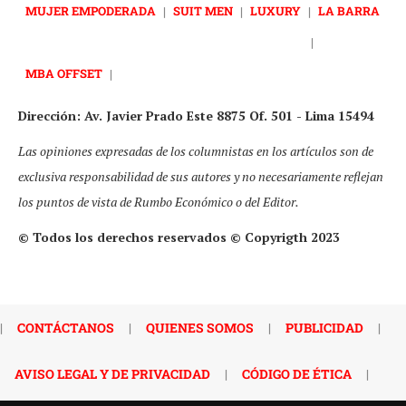
MUJER EMPODERADA
|
SUIT MEN
|
LUXURY
|
LA BARRA
|
MBA OFFSET
|
Dirección: Av. Javier Prado Este 8875 Of. 501 - Lima 15494
Las opiniones expresadas de los columnistas en los artículos son de
exclusiva responsabilidad de sus autores y no necesariamente reflejan
los puntos de vista de Rumbo Económico o del Editor.
© Todos los derechos reservados © Copyrigth 2023
|
CONTÁCTANOS
|
QUIENES SOMOS
|
PUBLICIDAD
|
AVISO LEGAL Y DE PRIVACIDAD
|
CÓDIGO DE ÉTICA
|