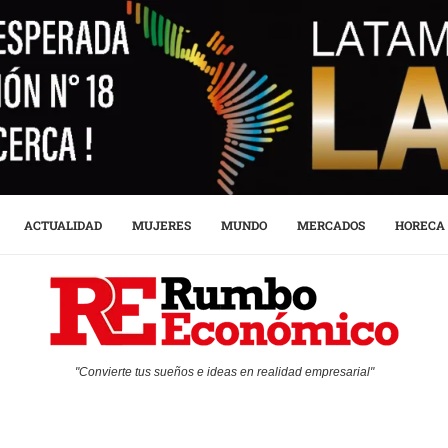
ACTUALIDAD
MUJERES
MUNDO
MERCADOS
HORECA
"Convierte tus sueños e ideas en realidad empresarial"