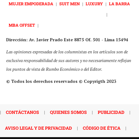
MUJER EMPODERADA
|
SUIT MEN
|
LUXURY
|
LA BARRA
|
MBA OFFSET
|
Dirección: Av. Javier Prado Este 8875 Of. 501 - Lima 15494
Las opiniones expresadas de los columnistas en los artículos son de
exclusiva responsabilidad de sus autores y no necesariamente reflejan
los puntos de vista de Rumbo Económico o del Editor.
© Todos los derechos reservados © Copyrigth 2023
|
CONTÁCTANOS
|
QUIENES SOMOS
|
PUBLICIDAD
|
AVISO LEGAL Y DE PRIVACIDAD
|
CÓDIGO DE ÉTICA
|