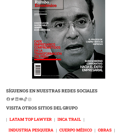
SÍGUENOS EN NUESTRAS REDES SOCIALES
VISITA OTROS SITIOS DEL GRUPO
|
LATAM TOP LAWYER
|
INCA TRAIL
|
INDUSTRIA PESQUERA
|
CUERPO MÉDICO
|
OBRAS
|