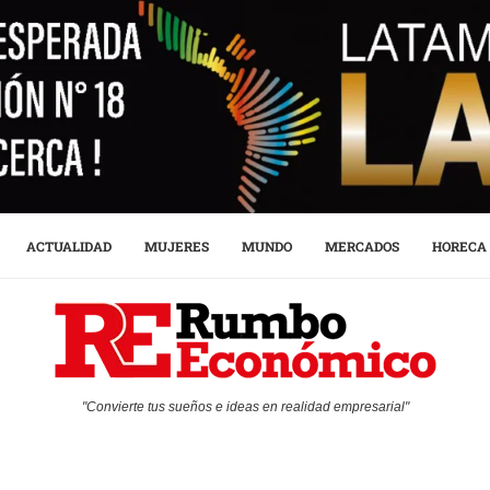
ACTUALIDAD
MUJERES
MUNDO
MERCADOS
HORECA
"Convierte tus sueños e ideas en realidad empresarial"