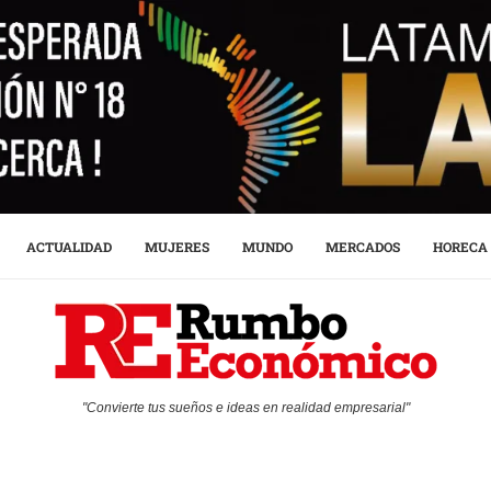
ACTUALIDAD
MUJERES
MUNDO
MERCADOS
HORECA
"Convierte tus sueños e ideas en realidad empresarial"