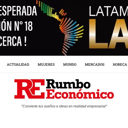
ACTUALIDAD
MUJERES
MUNDO
MERCADOS
HORECA
"Convierte tus sueños e ideas en realidad empresarial"