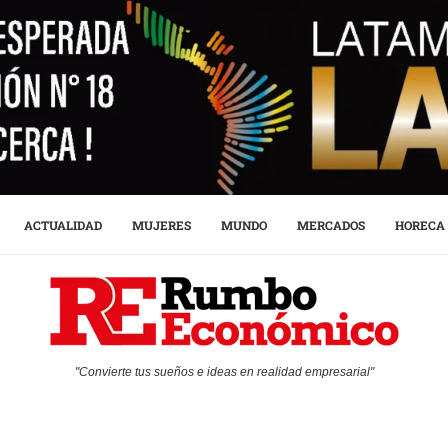
ACTUALIDAD
MUJERES
MUNDO
MERCADOS
HORECA
"Convierte tus sueños e ideas en realidad empresarial"