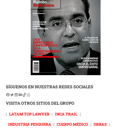
SÍGUENOS EN NUESTRAS REDES SOCIALES
VISITA OTROS SITIOS DEL GRUPO
|
LATAM TOP LAWYER
|
INCA TRAIL
|
INDUSTRIA PESQUERA
|
CUERPO MÉDICO
|
OBRAS
|