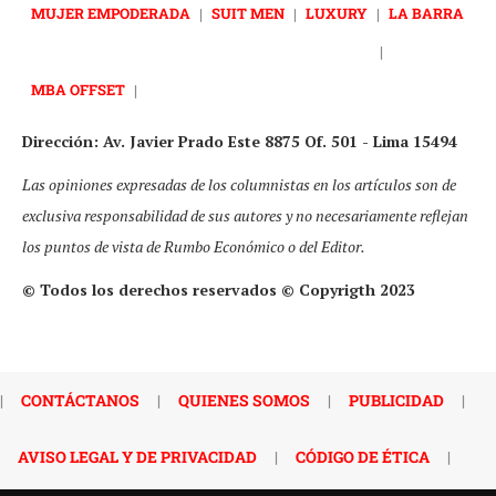
MUJER EMPODERADA
|
SUIT MEN
|
LUXURY
|
LA BARRA
|
MBA OFFSET
|
Dirección: Av. Javier Prado Este 8875 Of. 501 - Lima 15494
Las opiniones expresadas de los columnistas en los artículos son de
exclusiva responsabilidad de sus autores y no necesariamente reflejan
los puntos de vista de Rumbo Económico o del Editor.
© Todos los derechos reservados © Copyrigth 2023
|
CONTÁCTANOS
|
QUIENES SOMOS
|
PUBLICIDAD
|
AVISO LEGAL Y DE PRIVACIDAD
|
CÓDIGO DE ÉTICA
|