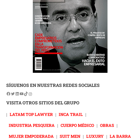
SÍGUENOS EN NUESTRAS REDES SOCIALES
VISITA OTROS SITIOS DEL GRUPO
|
LATAM TOP LAWYER
|
INCA TRAIL
|
INDUSTRIA PESQUERA
|
CUERPO MÉDICO
|
OBRAS
|
MUJER EMPODERADA
|
SUIT MEN
|
LUXURY
|
LA BARRA