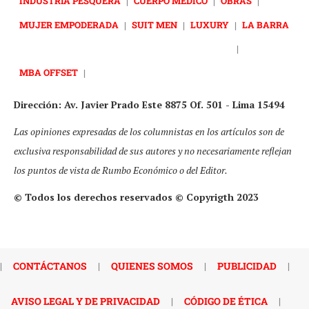
INDUSTRIA PESQUERA
|
CUERPO MÉDICO
|
OBRAS
|
MUJER EMPODERADA
|
SUIT MEN
|
LUXURY
|
LA BARRA
|
MBA OFFSET
|
Dirección: Av. Javier Prado Este 8875 Of. 501 - Lima 15494
Las opiniones expresadas de los columnistas en los artículos son de
exclusiva responsabilidad de sus autores y no necesariamente reflejan
los puntos de vista de Rumbo Económico o del Editor.
© Todos los derechos reservados © Copyrigth 2023
|
CONTÁCTANOS
|
QUIENES SOMOS
|
PUBLICIDAD
|
AVISO LEGAL Y DE PRIVACIDAD
|
CÓDIGO DE ÉTICA
|