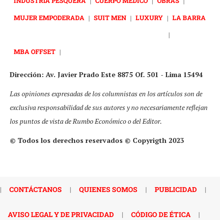
INDUSTRIA PESQUERA
|
CUERPO MÉDICO
|
OBRAS
|
MUJER EMPODERADA
|
SUIT MEN
|
LUXURY
|
LA BARRA
|
MBA OFFSET
|
Dirección: Av. Javier Prado Este 8875 Of. 501 - Lima 15494
Las opiniones expresadas de los columnistas en los artículos son de
exclusiva responsabilidad de sus autores y no necesariamente reflejan
los puntos de vista de Rumbo Económico o del Editor.
© Todos los derechos reservados © Copyrigth 2023
|
CONTÁCTANOS
|
QUIENES SOMOS
|
PUBLICIDAD
|
AVISO LEGAL Y DE PRIVACIDAD
|
CÓDIGO DE ÉTICA
|