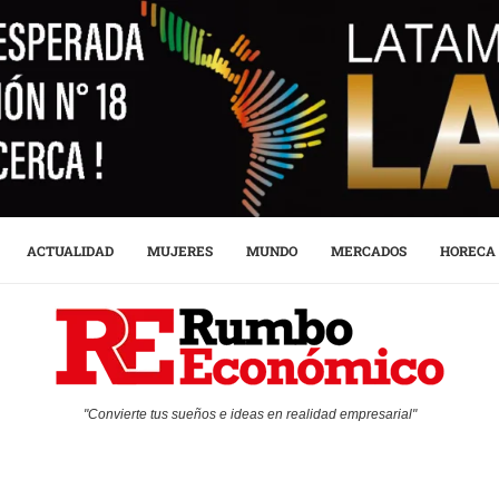
ACTUALIDAD
MUJERES
MUNDO
MERCADOS
HORECA
"Convierte tus sueños e ideas en realidad empresarial"