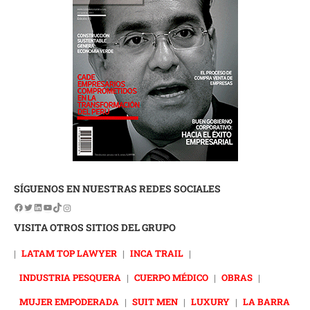
SÍGUENOS EN NUESTRAS REDES SOCIALES
VISITA OTROS SITIOS DEL GRUPO
|
LATAM TOP LAWYER
|
INCA TRAIL
|
INDUSTRIA PESQUERA
|
CUERPO MÉDICO
|
OBRAS
|
MUJER EMPODERADA
|
SUIT MEN
|
LUXURY
|
LA BARRA