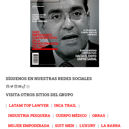
SÍGUENOS EN NUESTRAS REDES SOCIALES
VISITA OTROS SITIOS DEL GRUPO
|
LATAM TOP LAWYER
|
INCA TRAIL
|
INDUSTRIA PESQUERA
|
CUERPO MÉDICO
|
OBRAS
|
MUJER EMPODERADA
|
SUIT MEN
|
LUXURY
|
LA BARRA