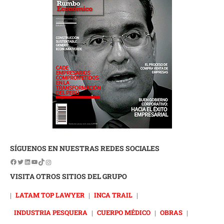
SÍGUENOS EN NUESTRAS REDES SOCIALES
VISITA OTROS SITIOS DEL GRUPO
|
LATAM TOP LAWYER
|
INCA TRAIL
|
INDUSTRIA PESQUERA
|
CUERPO MÉDICO
|
OBRAS
|