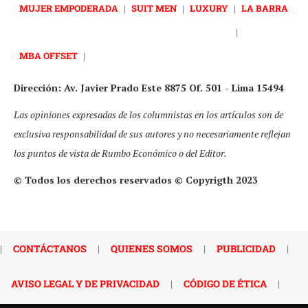
MUJER EMPODERADA
|
SUIT MEN
|
LUXURY
|
LA BARRA
|
MBA OFFSET
|
Dirección: Av. Javier Prado Este 8875 Of. 501 - Lima 15494
Las opiniones expresadas de los columnistas en los artículos son de
exclusiva responsabilidad de sus autores y no necesariamente reflejan
los puntos de vista de Rumbo Económico o del Editor.
© Todos los derechos reservados © Copyrigth 2023
|
CONTÁCTANOS
|
QUIENES SOMOS
|
PUBLICIDAD
|
AVISO LEGAL Y DE PRIVACIDAD
|
CÓDIGO DE ÉTICA
|