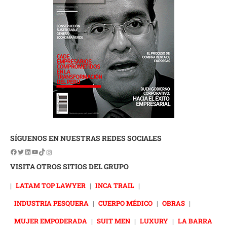
SÍGUENOS EN NUESTRAS REDES SOCIALES
VISITA OTROS SITIOS DEL GRUPO
|
LATAM TOP LAWYER
|
INCA TRAIL
|
INDUSTRIA PESQUERA
|
CUERPO MÉDICO
|
OBRAS
|
MUJER EMPODERADA
|
SUIT MEN
|
LUXURY
|
LA BARRA