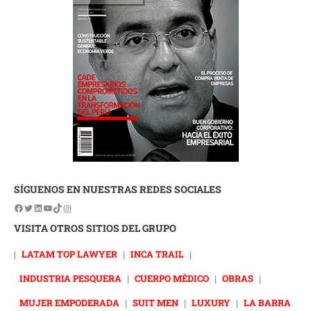
SÍGUENOS EN NUESTRAS REDES SOCIALES
VISITA OTROS SITIOS DEL GRUPO
|
LATAM TOP LAWYER
|
INCA TRAIL
|
INDUSTRIA PESQUERA
|
CUERPO MÉDICO
|
OBRAS
|
MUJER EMPODERADA
|
SUIT MEN
|
LUXURY
|
LA BARRA