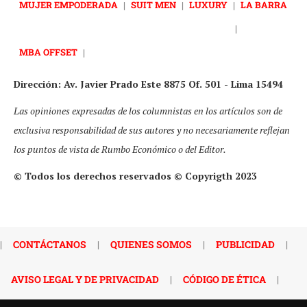
MUJER EMPODERADA
|
SUIT MEN
|
LUXURY
|
LA BARRA
|
MBA OFFSET
|
Dirección: Av. Javier Prado Este 8875 Of. 501 - Lima 15494
Las opiniones expresadas de los columnistas en los artículos son de
exclusiva responsabilidad de sus autores y no necesariamente reflejan
los puntos de vista de Rumbo Económico o del Editor.
© Todos los derechos reservados © Copyrigth 2023
|
CONTÁCTANOS
|
QUIENES SOMOS
|
PUBLICIDAD
|
AVISO LEGAL Y DE PRIVACIDAD
|
CÓDIGO DE ÉTICA
|