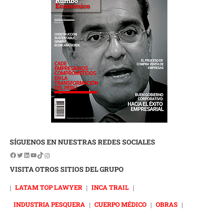
SÍGUENOS EN NUESTRAS REDES SOCIALES
VISITA OTROS SITIOS DEL GRUPO
|
LATAM TOP LAWYER
|
INCA TRAIL
|
INDUSTRIA PESQUERA
|
CUERPO MÉDICO
|
OBRAS
|